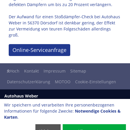
defekten Dämpfern um bis zu 20 Prozent verlängern.
Der Aufwand für einen Stoßdämpfer-Check bei Autohaus
Weber in 56370 Dörsdorf ist denkbar gering, der Effekt
zur Vermeidung von teuren Folgeschäden allerdings
groß.
Online-Serviceanfrage
Hoch
Kontakt
Impressum
Sitemap
Datenschutzerklärung
MOTOO
Cookie-Einstellungen
Autohaus Weber
alle Marken - eine Werkstatt
Wir speichern und verarbeiten Ihre personenbezogenen
Hauptstraße 3
Informationen für folgende Zwecke:
Notwendige Cookies &
56370 Dörsdorf
Karten
.
Tel: 06486 - 1584
Fax: 06486 - 6981